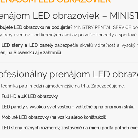
enájom LED obrazoviek – MINI
bujete LED obrazovku na podujatie?
MINISTRY RENTAL SERVICE pon
y typy eventov – od firemných akcií až po veľké koncerty a športové 
e
LED steny a LED panely
zabezpečia skvelú viditeľnosť a vysoký 
iéri, na Slovensku aj v zahraničí
.
ofesionálny prenájom LED obrazo
technika patrí medzi najmodernejšie na trhu. Zabezpečujeme:
Full HD a 4K LED obrazovky
LED panely s vysokou svietivosťou – viditeľné aj na priamom slnku
Mobilné LED obrazovky (na vozíku alebo konštrukcii)
LED steny rôznych rozmerov, zostavené na mieru podľa potrieb eve