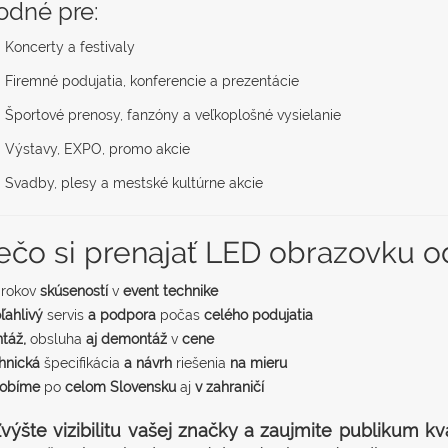
odné pre:
Koncerty a festivaly
Firemné podujatia, konferencie a prezentácie
Športové prenosy, fanzóny a veľkoplošné vysielanie
Výstavy, EXPO, promo akcie
Svadby, plesy a mestské kultúrne akcie
ečo si prenajať LED obrazovku o
rokov
skúseností
v
event technike
ľahlivý
servis
a podpora
počas
celého podujatia
táž,
obsluha
aj demontáž
v
cene
hnická
špecifikácia
a návrh
riešenia
na mieru
obíme
po
celom Slovensku
aj
v zahraničí
výšte vizibilitu vašej značky a zaujmite publikum k