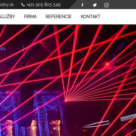
stry.sk
+421 905 805 549
SLUŽBY
FIRMA
REFERENCIE
KONTAKT