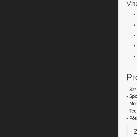
Vh
Pr
-
30+
-
Spo
-
Mon
-
Tec
-
Pôs
Z