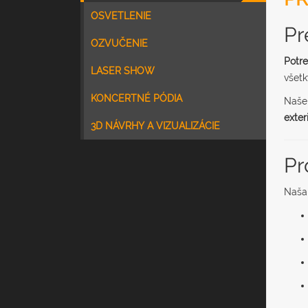
OSVETLENIE
Pr
OZVUČENIE
Potre
LASER SHOW
všetk
KONCERTNÉ PÓDIA
Naš
exter
3D NÁVRHY A VIZUALIZÁCIE
Pr
Naša 