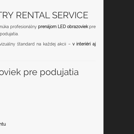
STRY RENTAL SERVICE
úka profesionálny
prenájom LED obrazoviek
pre
podujatia.
vizuálny štandard na každej akcii –
v interiéri aj
viek pre podujatia
ntu