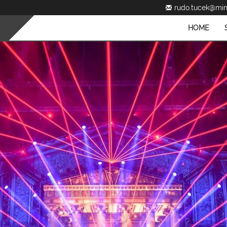
rudo.tucek@mini
HOME