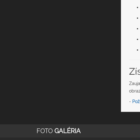
Zí
Zauj
obraz
-
Pož
FOTO
GALÉRIA