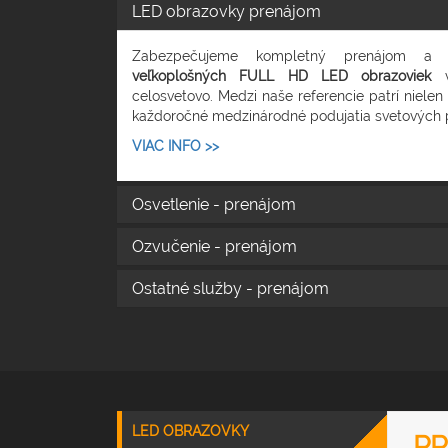
LED obrazovky prenájom
Zabezpečujeme kompletný prenájom a 
veľkoplošných FULL HD LED obrazoviek
v
celosvetovo. Medzi naše referencie patrí nielen
každoročné medzinárodné podujatia svetových 
VIAC INFO >>
Osvetlenie - prenájom
Ozvučenie - prenájom
Ostatné služby - prenájom
LED OBRAZOVKY
PR