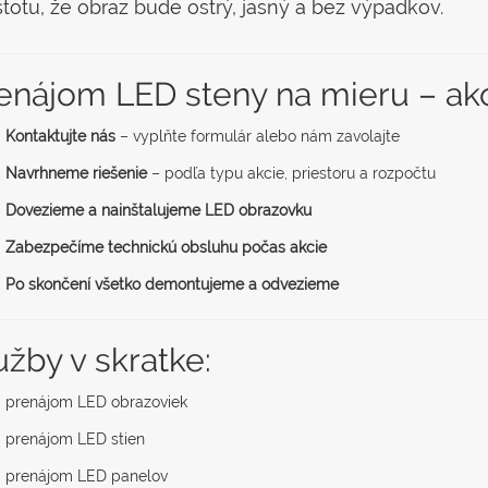
stotu, že obraz bude ostrý, jasný a bez výpadkov.
enájom LED steny na mieru – ako
Kontaktujte nás
– vyplňte formulár alebo nám zavolajte
Navrhneme riešenie
– podľa typu akcie, priestoru a rozpočtu
Dovezieme a nainštalujeme LED obrazovku
Zabezpečíme technickú obsluhu počas akcie
Po skončení všetko demontujeme a odvezieme
užby v skratke:
prenájom LED obrazoviek
prenájom LED stien
prenájom LED panelov