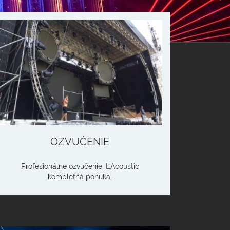
OZVUČENIE
Profesionálne ozvučenie. L'Acoustic
kompletná ponuka.