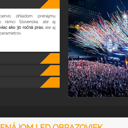
servis ohľadom prenájmu
 rámci Slovenska, ale aj
viac ako 30 ročná prax,
ale aj
parametrov.
ENÁJOM LED OBRAZOVIEK